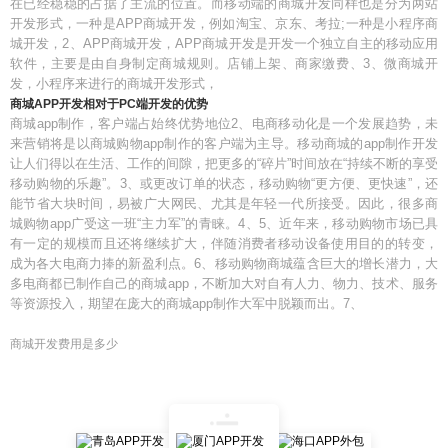
在已经稳稳的占据了主流的位置。而移动端的商城开发同样也是分为两站
开发形式，一种是APP商城开发，例如淘宝、京东、考拉;一种是小程序商
城开发，2、APP商城开发，APP商城开发是开发一个独立自主的移动应用
软件，主要是由自身制定商城规则。店铺上架、商家缴费、3、微商城开
发，小程序来进行的商城开发形式，
商城APP开发相对于PC端开发的优势
商城app制作，客户端占始终优势地位2、电商移动化是一个发展趋势，未
来营销将是以商城购物app制作的客户端为主导。移动商城的app制作开发
让人们得以在生活、工作的间隙，把更多的“碎片”时间放在“持续不断的享受
移动购物的乐趣”。3、或更改订单的状态，移动购物“更方便、更快速”，还
能节省大块时间，易被广大网民、尤其是年轻一代所接受。因此，很多商
城购物app广受这一班“主力军”的青睐。4、5、近年来，移动购物市场已具
有一定的规模而且还将继续扩大，伴随消费者移动设备使用目的的转变，
成为各大电商力捧的新盈利点。6、移动购物商城蕴含巨大的增长潜力，大
多电商都已制作自己的商城app，不断加大对自有人力、物力、技术、服务
等资源投入，期望在庞大的商城app制作大军中脱颖而出。7、
商城开发费用是多少