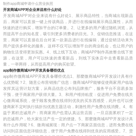
制作app商城申请什么营业执照
开发商城APP对企业来说有什么好处
开发商城APP对企业来说有什么好处1、展示商品特性，当商城出现新品
后，商家可以直接一键上传该商品，并进行在线编辑展示商品属性，从而
快速的进行购买，增加平台的订单量。2、让更多的用户通过随机浏览，从
而提高平台的知名度，吸引到更多消费者的目光。3、促销信息推送，在这
里，商家可以直接在后台对某一款新品进行在线编辑，通过促销活动来为
用户提供多样化的服务。这样不仅可以增加平台的商业机会，也让用户的
购物生活变得更加实惠。4、线上线下互动，商城APP制作高效整合线下资
源，在这里，用户可以快速的查看新品，到线下实体店中去查看新品质
量，一举两得，从而提高用户的购买欲望。
app制作微商城APP开发具备哪些优点
app制作微商城APP开发具备哪些优点1、那麼微商城APP开发设计具有什
么优势呢？2、随意公布营销推广信息：微商城APP能够促使商家用户临场
发挥其运营计划方案，从商品信息公布到品牌推广，服务平台不容易多加
干预，便于商家用户获得大量。3、和用户维持粘度：促进用户免费在线关
心微商城系统，便于顾客免费在线得到优良的买东西感受，此外也可以便
捷商家不定时执行搞折扣优惠主题活动，刺激性用户免费在线消費。4、有
益于累积忠诚用户：而商家用户也需认真运营店面，一旦店面累积了一定
的忠诚用户，给大家生活产生一定的便捷。5、那麼微商城APP开发设计具
有什么作用呢？6、微商城展现：用户点一下商家店面信息，进而免费在线
访问到店面信息详细信息，便于用户免费在线得到优良的应用感受。7、货