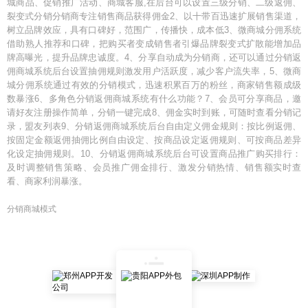
城商品、促销推广活动、商城客服,在后台可以设置三级分销、二级返佣、
裂变式分销分销商专注销售商品获得佣金2、以十带百迅速扩展销售渠道，
树立品牌效应，具有口碑好，范围广，传播快，成本低3、微商城分佣系统
借助熟人推荐和口碑，把购买者变成销售者引爆品牌裂变式扩散能增加品
牌高曝光，提升品牌忠诚度。4、分享自动成为分销商，还可以通过分销返
佣商城系统后台设置抽佣规则激发用户活跃度，减少客户流失率，5、微商
城分佣系统通过有效的分销模式，迅速积累百万的粉丝，商家销售额成级
数暴涨6、多角色分销返佣商城系统有什么功能？7、会员可分享商品，邀
请好友注册操作简单，分销一键完成8、佣金实时到账，可随时查看分销记
录，盟友列表9、分销返佣商城系统后台自由定义佣金规则：按比例返佣、
按固定金额返佣抽佣比例自由设定、按商品设定返佣规则、可按商品差异
化设定抽佣规则。10、分销返佣商城系统后台可设置商品推广购买排行：
及时调整销售策略、会员推广佣金排行、激发分销热情、销售额实时查
看、商家利润暴涨。
分销商城模式