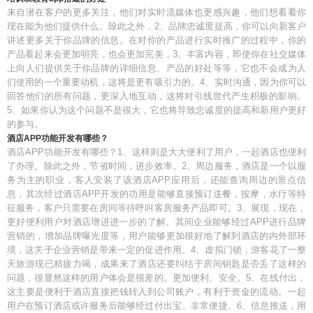
来自潜在客户的更多关注，他们对实时流媒体也更感兴趣，他们想看看你
现在能为他们提供什么。除此之外，2、品牌忠诚度提高，你可以向新客户
讲述更多关于你品牌的信息。在对你的产品进行实时推广的过程中，你的
产品看起来会更加明亮，也会更加完美，3、丰富内容，即使你在社交媒体
上向人们提供关于你品牌的详细信息、产品的好处等等，它也不会成为人
们使用的一个重要动机，这将是更有吸引力的。4、实时沟通，因为你可以
回答他们的所有问题，更深入地互动，这将对引线世代产生积极的影响。
5、如果你认为这个问题不是很大，它也将导致忠诚度的提高和新用户更好
的参与。
酒店APP功能开发有哪些？
酒店APP功能开发有哪些？1、这样则是大大便利了用户，一起酒店也便利
了办理。除此之外，节省时间，进步效率。2、周边服务，酒店是一个以服
务为主的职业，客人安装了该酒店APP应用后，还能查询周边的景点信
息，其次经过酒店APP开发的功用是能够直接预订送餐，按摩，水疗等特
征服务，客户只需要在房间等待呼叫客房服务产品即可。3、展现，现在，
更好便利用户对酒店增进进一步的了解。其间企业能够经过APP进行品牌
营销的，增加品牌曝光度等，用户能够更加很好地了解到酒店的内外部环
境，这关于企业营销是带来一定的促进作用。4、虚拟门锁，游客花了一整
天旅游现已精疲力竭，成果来了酒店还要纠结于房间钥匙是否丢了这样的
问题，很显然这样的用户体会是很差的。更加便利、安全。5、在线付出，
这主要是便利于酒店直接把钱转入到公司账户，有利于资金的流动。一起
用户在预订酒店或许服务后能够经过付出宝、非常便捷。6、信息推送，用