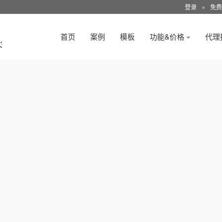
登录
●
免费
首页
案例
模板
功能&价格
代理
3