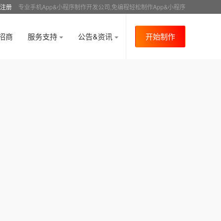
注册
专业手机App&小程序制作开发公司,免编程轻松制作App&小程序
招商
服务支持
公告&资讯
开始制作