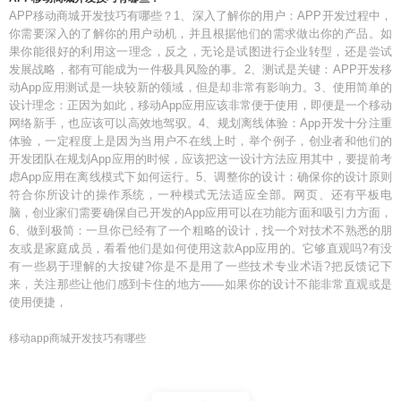
APP移动商城开发技巧有哪些？1、深入了解你的用户：APP开发过程中，
你需要深入的了解你的用户动机，并且根据他们的需求做出你的产品。如
果你能很好的利用这一理念，反之，无论是试图进行企业转型，还是尝试
发展战略，都有可能成为一件极具风险的事。2、测试是关键：APP开发移
动App应用测试是一块较新的领域，但是却非常有影响力。3、使用简单的
设计理念：正因为如此，移动App应用应该非常便于使用，即便是一个移动
网络新手，也应该可以高效地驾驭。4、规划离线体验：App开发十分注重
体验，一定程度上是因为当用户不在线上时，举个例子，创业者和他们的
开发团队在规划App应用的时候，应该把这一设计方法应用其中，要提前考
虑App应用在离线模式下如何运行。5、调整你的设计：确保你的设计原则
符合你所设计的操作系统，一种模式无法适应全部。网页、还有平板电
脑，创业家们需要确保自己开发的App应用可以在功能方面和吸引力方面，
6、做到极简：一旦你已经有了一个粗略的设计，找一个对技术不熟悉的朋
友或是家庭成员，看看他们是如何使用这款App应用的。它够直观吗?有没
有一些易于理解的大按键?你是不是用了一些技术专业术语?把反馈记下
来，关注那些让他们感到卡住的地方——如果你的设计不能非常直观或是
使用便捷，
移动app商城开发技巧有哪些