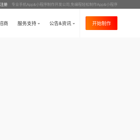
注册
专业手机App&小程序制作开发公司,免编程轻松制作App&小程序
招商
服务支持
公告&资讯
开始制作