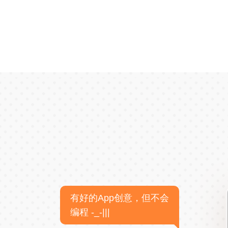
有好的App创意，但不会
编程 -_-|||