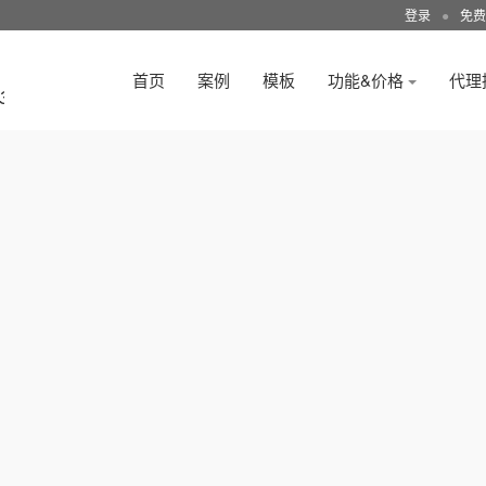
登录
●
免费
首页
案例
模板
功能&价格
代理
3