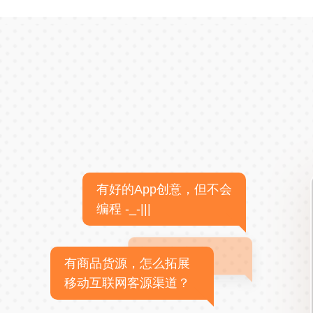
有好的App创意，但不会
编程 -_-|||
有商品货源，怎么拓展
移动互联网客源渠道？