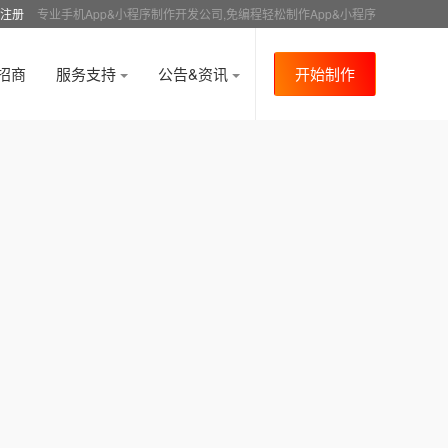
注册
专业手机App&小程序制作开发公司,免编程轻松制作App&小程序
招商
服务支持
公告&资讯
开始制作