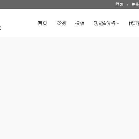
登录
●
免费
首页
案例
模板
功能&价格
代理
3