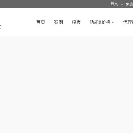
登录
●
免费
首页
案例
模板
功能&价格
代理
3