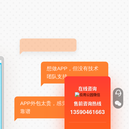
想做APP，但没有技术
团队支持
在线咨询
售前咨询热线
APP外包太贵，感觉不
13590461663
靠谱