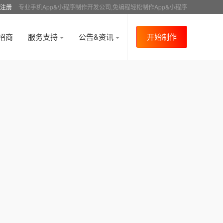
注册
专业手机App&小程序制作开发公司,免编程轻松制作App&小程序
招商
服务支持
公告&资讯
开始制作