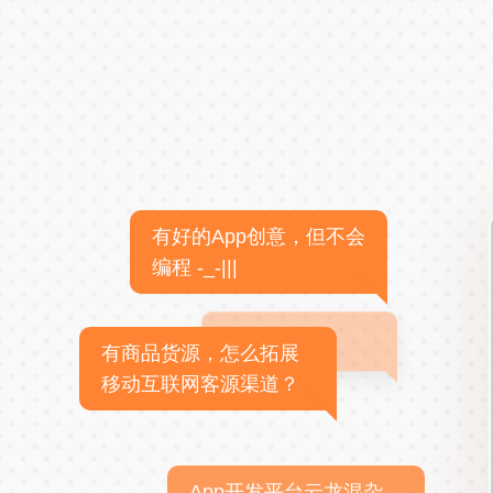
有好的App创意，但不会
编程 -_-|||
有商品货源，怎么拓展
移动互联网客源渠道？
App开发平台云龙混杂，