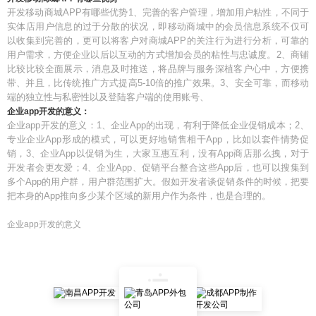
开发移动商城APP有哪些优势1、完善的客户管理，增加用户粘性，不同于
实体店用户信息的过于分散的状况，即移动商城中的会员信息系统不仅可
以收集到完善的，更可以将客户对商城APP的关注行为进行分析，可靠的
用户需求，方便企业以后以互动的方式增加会员的粘性与忠诚度。2、商铺
比较比较全面展示，消息及时推送，将品牌与服务深植客户心中，方便携
带、并且，比传统推广方式提高5-10倍的推广效果。3、安全可靠，而移动
端的独立性与私密性以及登陆客户端的使用账号、
企业app开发的意义：
企业app开发的意义：1、企业App的出现，有利于降低企业促销成本；2、
专业企业App形成的模式，可以更好地销售相干App，比如以套件情势促
销，3、企业App以促销为生，大家互惠互利，没有App商店那么拽，对于
开发者会更友爱；4、企业App、促销平台整合这些App后，也可以搜集到
多个App的用户群，用户群范围扩大。假如开发者谈促销条件的时候，把要
把本身的App推向多少某个区域的新用户作为条件，也是合理的。
企业app开发的意义