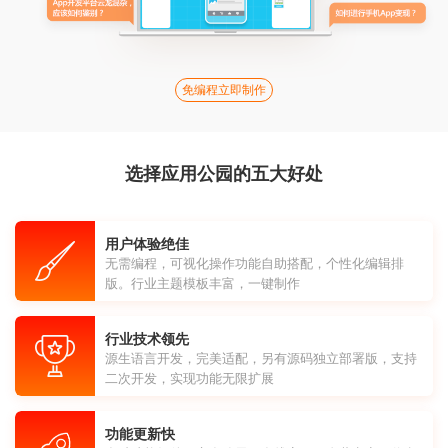
免编程立即制作
选择应用公园的五大好处
用户体验绝佳
无需编程，可视化操作功能自助搭配，个性化编辑排
版。行业主题模板丰富，一键制作
行业技术领先
源生语言开发，完美适配，另有源码独立部署版，支持
二次开发，实现功能无限扩展
功能更新快