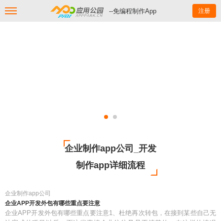
--免编程制作App
注册
企业制作app公司_开发
制作app详细流程
企业制作app公司
企业APP开发外包有哪些重点要注意
企业APP开发外包有哪些重点要注意1、杜绝再次转包，在接到某些自己无