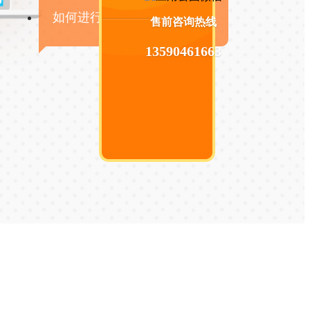
如何进行手机APP商业变现？
售前咨询热线
13590461663
[关闭]