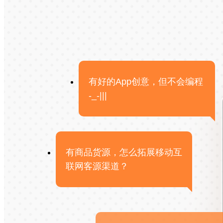
有好的App创意，但不会编程
-_-|||
有商品货源，怎么拓展移动互
联网客源渠道？