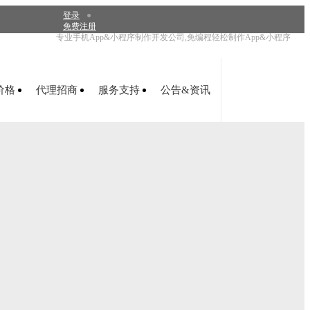
登录
●
免费注册
专业手机App&小程序制作开发公司,免编程轻松制作App&小程序
开始制作
价格
代理招商
服务支持
公告&资讯