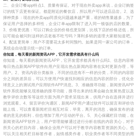
二、企业订餐app特点1、质量有保证。对于现在外卖app来说，企业订购签
订的线下店更有保证。都是附近的餐饮店，所以用户可以进店品尝。2、选
择种类多：现在的外卖app同质化问题越来越严重，谁的销售量越多，为了
保证用户选择的多样性，企业订单app限制了进入同一顿饭的店的数量。
3、价格更优惠：可以订购企业的价格也更划算，比线下店的价格还低，所
以可能会被问到这样的店老板不吃亏吗？薄利多销的道理大家都知道吧。
4、配送更简单：用户不需要花太多时间预约。如果是同一家公司的订单，
系统会自动显示统一的订单。
你知道，每天看的新闻资讯APP，它开发需求都具有什么吗
你知道，每天看的新闻资讯APP，它开发需求都具有什么吗1、信息内容将
每日热点新闻APP软件向用户呈现出热点新闻内容将在实时更新办理，等
用户。2、资讯内容分类板块，不同的信息有不一样的分类，不同的内容部
分之间的差异后，可以方便用户快速找到相应的信息内容的部分，优化全
球意义上的测试用户应用软件APP消息。3、准确搜寻功能，新闻资讯APP
软件系统能够兑现准确的搜寻功能，搜寻出来的结果会融合发展热度以及
教学评价次数等等这些方面为用户需求呈现出来，供用户自在选择并进行
浏览观看。4、留言评价沟通区，新闻APP用户通过软件可以留言和评价功
能上线，可以查看新闻栏目相互对应，毕竟，离开的消息，确保发布的读
者的意见的权利，但也增加了用户活动的平台。5、关心保藏栏目功能，在
新闻资讯APP软件上，用户管理能够通过进行分析在线的内容关心，对于
所关心的栏目内容，确保企业用户可以对于教学内容教育资源的关心。也
可以关注相关栏目标签作者，如情感类作者，职业类作者等不同类型的用