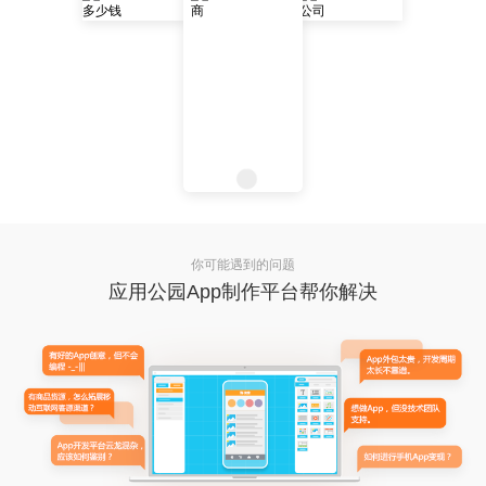
你可能遇到的问题
应用公园App制作平台帮你解决