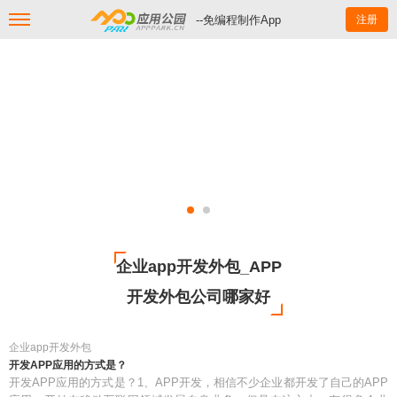
--免编程制作App
注册
企业app开发外包_APP
开发外包公司哪家好
企业app开发外包
开发APP应用的方式是？
开发APP应用的方式是？1、APP开发，相信不少企业都开发了自己的APP