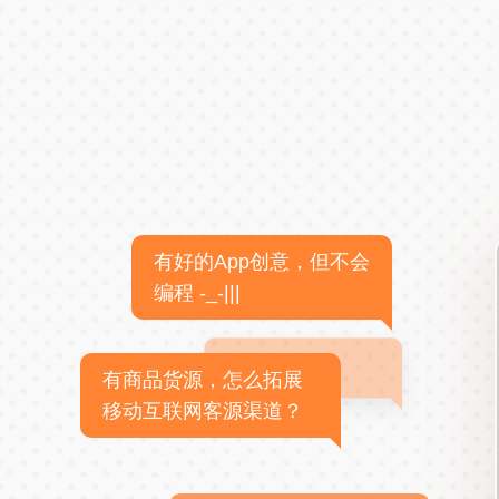
有好的App创意，但不会
编程 -_-|||
有商品货源，怎么拓展
移动互联网客源渠道？