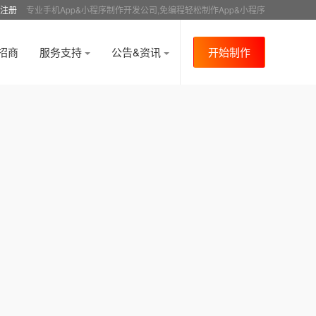
注册
专业手机App&小程序制作开发公司,免编程轻松制作App&小程序
招商
服务支持
公告&资讯
开始制作