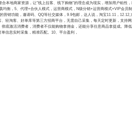
，整合本地商家资源，让"线上拉客、线下购物"的理念成为现实，增加用户粘性，
负载均衡，5、代理+合伙人模式，运营商模式，N级分销+运营商模式+VIP会
销功能，邀请码、QQ等社交媒体，9.9包邮，达人说，淘宝11.11，12.12,
客、轻淘客、好单库等第三方招商平台，无需自己采集，每天定时更新，支持网
Q、彻底激活消费者，消费者不仅能购物拿佣金，还能分享任意商品拿提成。降低
单信息实时采集，精准匹配。10、平台盈利，