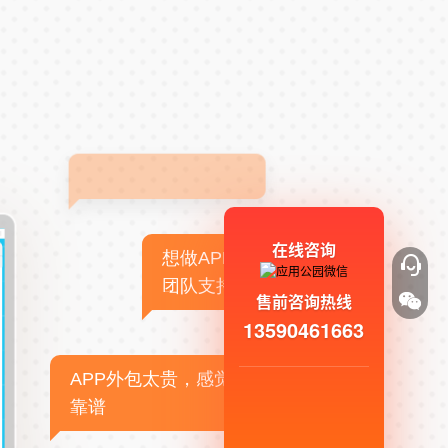
在线咨询
想做APP，但没有技术
团队支持
售前咨询热线
13590461663
APP外包太贵，感觉不
靠谱