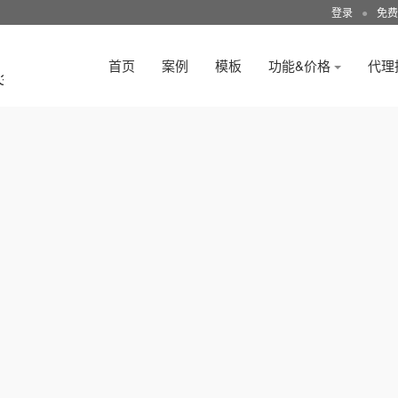
登录
●
免费
首页
案例
模板
功能&价格
代理
3