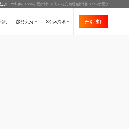
注册
专业手机App&小程序制作开发公司,免编程轻松制作App&小程序
招商
服务支持
公告&资讯
开始制作