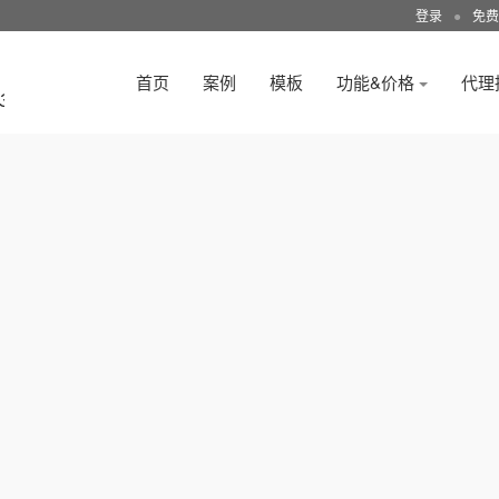
登录
●
免费
首页
案例
模板
功能&价格
代理
3