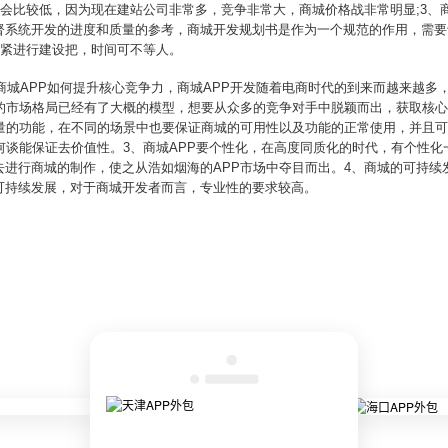
格会比较低，因为现在建站公司非常多，竞争非常大，商城价格战非常明显;3
督系统开发的进度和质量的参考，商城开发规划书是作为一个规范的作用，需要认
赶紧进行建设把，时间可不等人。
、商城APP如何提升核心竞争力，商城APP开发随着电商时代的到来而越来越多
P的市场格局已经有了大概的模型，想要从众多的竞争对手中脱颖而出，获取核心
大量的功能，在不同的场景中也要保证商城的可用性以及功能的正常使用，并且
何谈能保证去价值性。3、商城APP要个性化，在高度同质化的时代，有个性
进行商城的制作，使之从浩如烟海的APP市场中夺目而出。4、商城的可持续
可持续发展，对于商城开发者而言，专业性的要求较高。