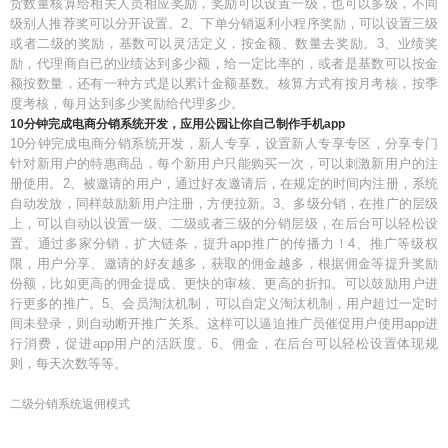
货数量核算给相关人员相应奖励，奖励可以设置一级，也可以多级，不同
级别人推荐奖可以分开设置。2、下单分销返利小程序奖励，可以设置三级
或者二级的奖励，基数可以灵活定义，按金额、数量去奖励。3、业绩奖
励，代理商自已的业绩达到多少额，给一定比率的，或者是基数可以按金
额按数量，还有一种方式是以累计金额基数。核算方式有按月考核，按季
度考核，每月达到多少奖励给代理多少。
10分钟完成电商分销系统开发，应用公园让你自己制作手机app
10分钟完成电商分销系统开发，新人专享，设置新人专享专区，分享专门
针对新用户的特惠商品，每个新用户只能购买一次，可以刺激新用户的注
册使用。2、被邀请的用户，通过好友邀请后，在规定的时间内注册，系统
自动发放，同样鼓励新用户注册，方便拉新。3、多级分销，在推广的层级
上，可以自动以设置一级、二级或者三级的分销层级，在后台可以轻松设
置。通过多家分销，扩大链条，提升app推广的传播力！4、推广等级权
限，用户分享、邀请的好友越多，获取的佣金越多，根据佣金等提升奖励
份额，比如更高的佣金提成、更快的审核、更高的折扣。可以鼓励用户进
行更多的推广。5、会员淘汰机制，可以自定义淘汰机制，用户超过一定时
间未登录，则自动断开推广关系。这样可以逼迫推广员催促用户使用app进
行消费，促进app用户的活跃度。6、佣金，在后台可以轻松设置体现规
则，每天次数等等。
二级分销系统返佣模式