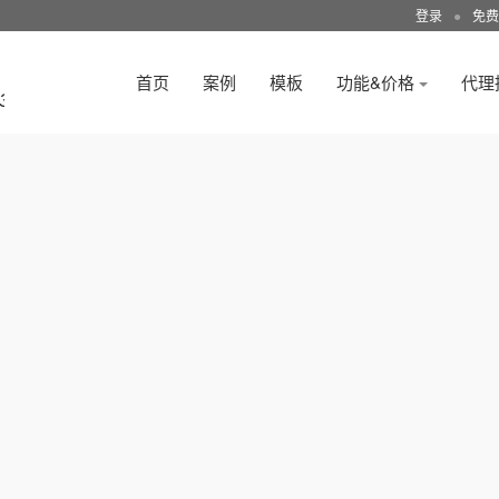
登录
●
免费
首页
案例
模板
功能&价格
代理
3