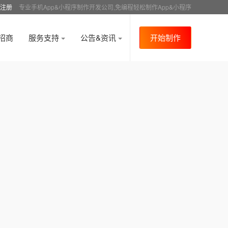
注册
专业手机App&小程序制作开发公司,免编程轻松制作App&小程序
招商
服务支持
公告&资讯
开始制作