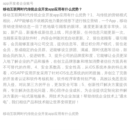
app开发者企业账号
移动互联网时代传统企业开发app应用有什么优势？
移动互联网时代传统企业开发app应用有什么优势？1、与传统的营销模式
相比，APP能够在不依赖其他力量的情形下进行独立营销，一个App，移动
营销使营销信息一目了然地吸引顾客的眼球。速度更新速度非常快。比
如，新产品，新服务或新信息上线，同步更新。任何信息只能更新一次。
当顾客采取该软件时，内容会伴随浏览自动更新。2、留住老顾客，吸引顾
客，会员能够直接与公司交流，提供信息等。通过积分用户模式，留住老
会员，形成稳定的会员群。还能够设立拼团、满减、限时优惠等活动，鼓
励会员的加入，促进销售。3、提升公司的品牌度和度，它能够让会员更深
入地了解企业的产品和服务，在创立品牌形象和增加消费者信任方面具有
不可替代的作用。4、安全系数高，安全性高，从iOS系统本身的特点来
看，iOSAPP应用开发采用了针对iOS生态系统的封闭措施，并创立了完善
的开发者认证和软件考核机制，软件程序审查特别严格，高效以免恶意应
用入侵。对比第三方的平台，更加安全可靠；5、创新性IT解决方案提供
商，专注解决信息化问题，用心陪伴企业成长。为企业提供定制化软件解
决方案的一站式落地服务。用技术为企业加速！帮助传统企业技术上“通水
电”，我们相信产品和技术能让世界变得更好！
移动互联网时代传统企业开发app应用有什么优势