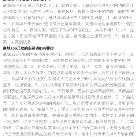
商城APP开发设计流程如下：1、软件定位：明确该款商城APP的功能是什
么?需要达到什么样的目的?2、视觉风格：根据商城APP的功能，面向客户
群体和商业价值等内容，确认商城APP界面的视觉风格。3、商城APP组
件：在商城APP界面中使用滑屏还是滚动条、复选框还是单选按钮，确定
组件类型。4、设计方案：确定了商城APP的定位、风格和组件后，5、提
交方案：提交商城APP界面设计方案，请专业人士进行测评，6、确定方
案：方案确认后，
商城app开发的主要功能有哪些
商城app开发的主要功能有哪些1、购物车，记录着商品的准下单状态，促
使实现商场化的购物模式，还能根据购物车的记录提醒还没下单的用户，
增加交易订单。2、在线支付，经过了浏览、选品、收藏、放入购物车、下
单等过程，因此在线支付功能也要做得更加安全流畅，更加以用户体验为
主。商城APP的在线支付功能让人们足不出户即可享受高品质的在线购买
服务，快捷安全。3、此功能满足了消费者对购买的商品的所处地查看，缓
解消费者迫不及待的心理。4、产品展示，无论什么类型的商城，其商品都
需要通过产品展示这种方式向消费者展示商城以及商品的优势。5、产品推
荐，这个功能可以为热销的商品打气，引起消费者的购物欲望，吸引更多
的消费者购买。6、收藏产品，几乎无一例外所有的商城类网站或者APP软
件，都具备收藏夹的功能。收藏夹是商城的必要功能，这样便于消费者的
下次消费，促进二次交易，增加用户的重复购买率，提高销售额。7、订单
管理，订单管理功能可以有条理地展示出用户的订单详情，更有效地使用
户进行便捷的查看商品交易订单的详情。8、这个功能属于商城APP的内部