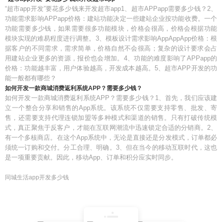
“超市app开发”要花多少钱来开发超市app1、超市APPapp需要多少钱？2、
功能需求影响APPapp价格：建站功能决定一些建站企业按功能收费。一个
功能需要多少钱，如果需要很多功能模块，价格会很高，价格会根据功能
模块实现的难易程度进行调整。3、模板设计需求影响AppAppApp价格：根
据客户的不同需求，需求简单，价格自然不会很高；复杂的设计要求会占
用建站企业更多的资源，报价也会增加。4、功能的难度影响了APPapp的
价格：功能越丰富，用户体验越高，开发成本越高。5、超市APP开发的功
能一般都有哪些？
如何开发一款商城消费返利系统APP？需要多少钱？
如何开发一款商城消费返利系统APP？需要多少钱？1、首先，我们应该建
立一个整合分享和销售的App系统。该系统不仅需要支持零售、批发、寄
售，还需要支持代理连锁加盟等多种模式和渠道的销售。只有打破传统模
式，真正聚焦于反客户，才能在互联网潮流中迅速锁定合适的分销商。2、
有一个多核商店。在这个App系统中，无论是直接还是分发模式，订单都必
须统一订购和交付。分工合理、明确。3、但在当今的移动互联时代，这也
是一项重要贡献。因此，移动App、订单和积分应实时同步。
同城生活app开发多少钱