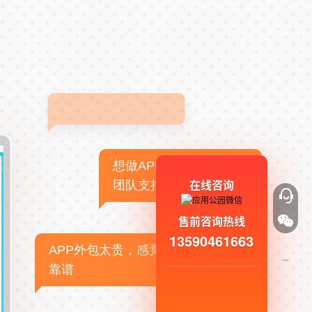
想做APP，但没有技术
在线咨询
团队支持
售前咨询热线
13590461663
APP外包太贵，感觉不
靠谱