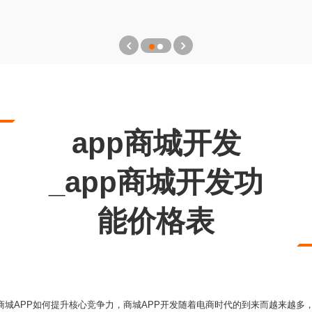
app商城开发
_app商城开发功
能价格表
、商城APP如何提升核心竞争力，商城APP开发随着电商时代的到来而越来越多