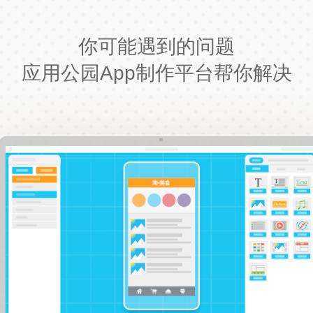
你可能遇到的问题
应用公园App制作平台帮你解决