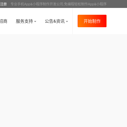
注册
专业手机App&小程序制作开发公司,免编程轻松制作App&小程序
招商
服务支持
公告&资讯
开始制作