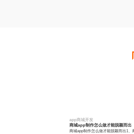
app商城开发
商城app制作怎么做才能脱颖而出
商城app制作怎么做才能脱颖而出1