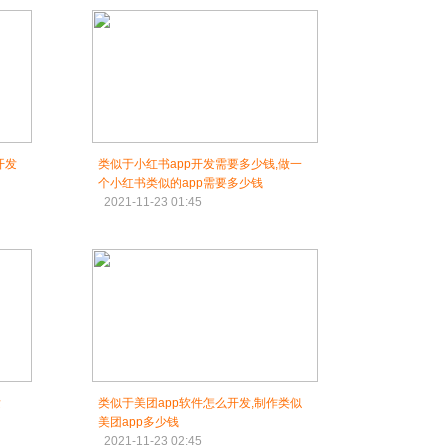
开发
类似于小红书app开发需要多少钱,做一
个小红书类似的app需要多少钱
2021-11-23 01:45
发
类似于美团app软件怎么开发,制作类似
美团app多少钱
2021-11-23 02:45