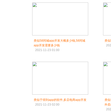
类似58同城app开发大概多少钱,58同城
类似
app开发需要多少钱
202
2021-11-23 01:00
类似于得到app的软件,多店电商app开发
类似
2021-11-23 02:00
外卖
202