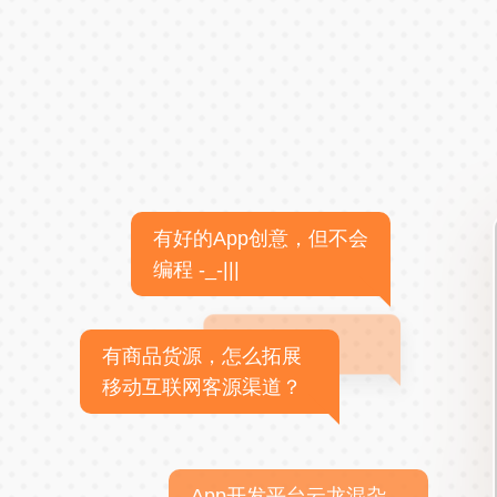
有好的App创意，但不会
编程 -_-|||
有商品货源，怎么拓展
移动互联网客源渠道？
App开发平台云龙混杂，