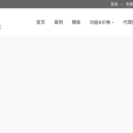
登录
●
免费
首页
案例
模板
功能&价格
代理
3