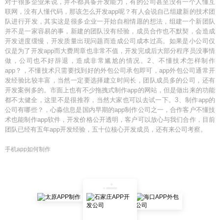
对于很多企业来说，并不都具备开发能力，有的公司甚至没有一个人懂互
联网，没有人懂代码，那该怎么开发app呢？有人会说自己组建新的技术团
队进行开发，其实这是很多企业一开始自相情愿的想法，组建一个新团队
并不是一家容易的事，新建的团队没有经验，成员合作也不默契，会造成
开发进度缓慢，开发质量出现问题而造成公司成本过高。如果是小公司仅
仅是为了开发app而大费周章也非常不值，开发完成后大部分程序员没事情
做，公司也不好辞退，造成非常尴尬的情况。2、不懂技术怎样制作
app？，不懂技术只需要找到好的外包公司承包即可，app外包公司通常开
发经验比较丰富，当然一定要选择建立时间长，团队成员多的公司，还有
开发案例多的。市面上也有不少拖拽式制作app的网站，但是做出来的功能
都不太健全，这里不是很推荐，当然大家也可以去试一下。3、制作app的
公司有哪些？，心淼信息是国内早期的app制作公司之一，合作客户不懂技
术也能制作app软件，开发价格公开透明，客户可以放心与我们合作，目前
团队已经有五年app开发经验，五十位核心开发成员，还有来公司考察。
手机app如何制作