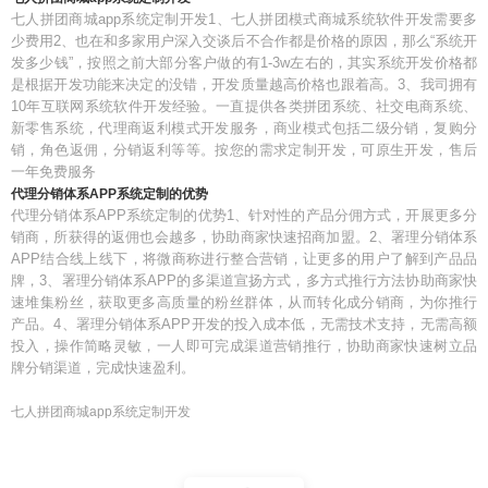
七人拼团商城app系统定制开发1、七人拼团模式商城系统软件开发需要多
少费用2、也在和多家用户深入交谈后不合作都是价格的原因，那么“系统开
发多少钱”，按照之前大部分客户做的有1-3w左右的，其实系统开发价格都
是根据开发功能来决定的没错，开发质量越高价格也跟着高。3、我司拥有
10年互联网系统软件开发经验。一直提供各类拼团系统、社交电商系统、
新零售系统，代理商返利模式开发服务，商业模式包括二级分销，复购分
销，角色返佣，分销返利等等。按您的需求定制开发，可原生开发，售后
一年免费服务
代理分销体系APP系统定制的优势
代理分销体系APP系统定制的优势1、针对性的产品分佣方式，开展更多分
销商，所获得的返佣也会越多，协助商家快速招商加盟。2、署理分销体系
APP结合线上线下，将微商称进行整合营销，让更多的用户了解到产品品
牌，3、署理分销体系APP的多渠道宣扬方式，多方式推行方法协助商家快
速堆集粉丝，获取更多高质量的粉丝群体，从而转化成分销商，为你推行
产品。4、署理分销体系APP开发的投入成本低，无需技术支持，无需高额
投入，操作简略灵敏，一人即可完成渠道营销推行，协助商家快速树立品
牌分销渠道，完成快速盈利。
七人拼团商城app系统定制开发