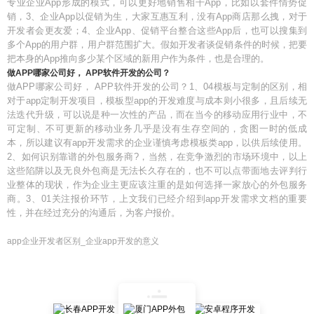
专业企业App形成的模式，可以更好地销售相干App，比如以套件情势促
销，3、企业App以促销为生，大家互惠互利，没有App商店那么拽，对于
开发者会更友爱；4、企业App、促销平台整合这些App后，也可以搜集到
多个App的用户群，用户群范围扩大。假如开发者谈促销条件的时候，把要
把本身的App推向多少某个区域的新用户作为条件，也是合理的。
做APP哪家公司好， APP软件开发的公司？
做APP哪家公司好， APP软件开发的公司？1、04模板与定制的区别，相
对于app定制开发项目，模板型app的开发难度与成本则小很多，且后续无
法迭代升级，可以说是种一次性的产品，而在当今的移动应用行业中，不
可定制、不可更新的移动业务几乎是没有生存空间的，贪图一时的低成
本，所以建议有app开发需求的企业谨慎考虑模板类app，以供后续使用。
2、如何识别靠谱的外包服务商?，当然，在竞争激烈的市场环境中，以上
这些陷阱以及无良外包商是无法长久存在的，也不可以点带面地去评判行
业整体的现状，作为企业主更应该注重的是如何选择一家放心的外包服务
商。3、01关注报价环节，上文我们已经介绍到app开发需求文档的重要
性，并在经过充分的沟通后，为客户报价。
app企业开发者区别_企业app开发的意义