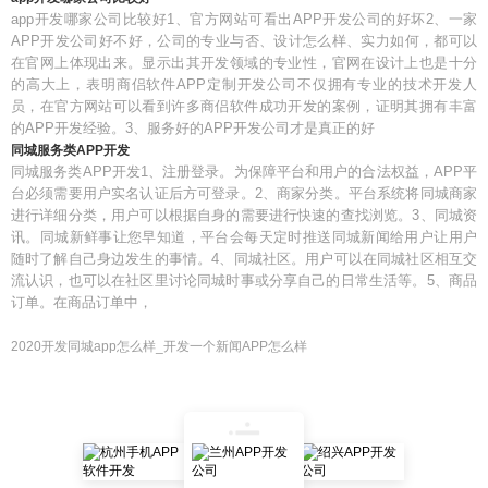
app开发哪家公司比较好1、官方网站可看出APP开发公司的好坏2、一家
APP开发公司好不好，公司的专业与否、设计怎么样、实力如何，都可以
在官网上体现出来。显示出其开发领域的专业性，官网在设计上也是十分
的高大上，表明商侣软件APP定制开发公司不仅拥有专业的技术开发人
员，在官方网站可以看到许多商侣软件成功开发的案例，证明其拥有丰富
的APP开发经验。3、服务好的APP开发公司才是真正的好
同城服务类APP开发
同城服务类APP开发1、注册登录。为保障平台和用户的合法权益，APP平
台必须需要用户实名认证后方可登录。2、商家分类。平台系统将同城商家
进行详细分类，用户可以根据自身的需要进行快速的查找浏览。3、同城资
讯。同城新鲜事让您早知道，平台会每天定时推送同城新闻给用户让用户
随时了解自己身边发生的事情。4、同城社区。用户可以在同城社区相互交
流认识，也可以在社区里讨论同城时事或分享自己的日常生活等。5、商品
订单。在商品订单中，
2020开发同城app怎么样_开发一个新闻APP怎么样