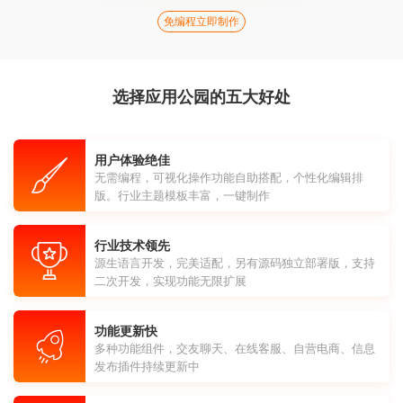
免编程立即制作
选择应用公园的五大好处
用户体验绝佳
无需编程，可视化操作功能自助搭配，个性化编辑排
版。行业主题模板丰富，一键制作
行业技术领先
源生语言开发，完美适配，另有源码独立部署版，支持
二次开发，实现功能无限扩展
功能更新快
多种功能组件，交友聊天、在线客服、自营电商、信息
发布插件持续更新中