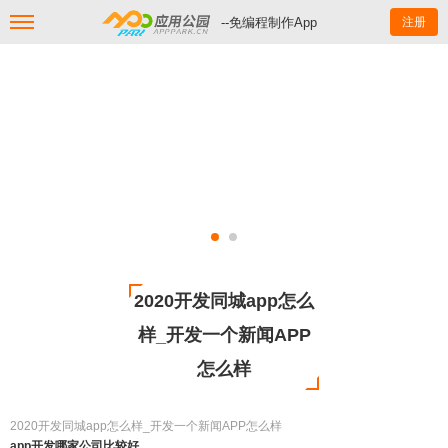
--免编程制作App
注册
2020开发同城app怎么
样_开发一个新闻APP
怎么样
2020开发同城app怎么样_开发一个新闻APP怎么样
app开发哪家公司比较好