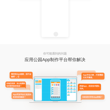
你可能遇到的问题
应用公园App制作平台帮你解决