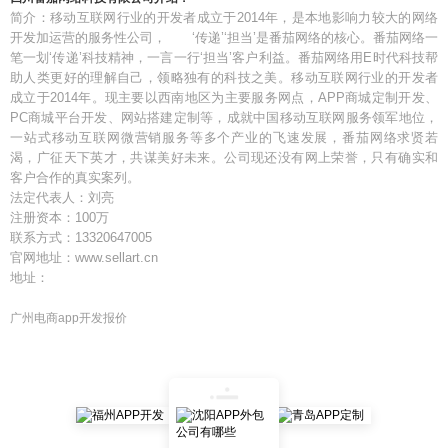
简介：移动互联网行业的开发者成立于2014年，是本地影响力较大的网络
开发加运营的服务性公司， ‘传递’‘担当’是番茄网络的核心。番茄网络一
笔一划‘传递’科技精神，一言一行‘担当’客户利益。番茄网络用E时代科技帮
助人类更好的理解自己，领略独有的科技之美。移动互联网行业的开发者
成立于2014年。现主要以西南地区为主要服务网点，APP商城定制开发、
PC商城平台开发、网站搭建定制等，成就中国移动互联网服务领军地位，
一站式移动互联网微营销服务等多个产业的飞速发展，番茄网络求贤若
渴，广征天下英才，共谋美好未来。公司现还没有网上荣誉，只有确实和
客户合作的真实案列。
法定代表人：刘亮
注册资本：100万
联系方式：13320647005
官网地址：www.sellart.cn
地址：
广州电商app开发报价