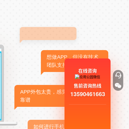
想做APP，但没有技术
团队支持
在线咨询
售前咨询热线
APP外包太贵，感觉不
13590461663
靠谱
如何进行手机APP商业