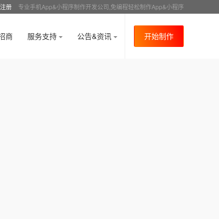
注册
专业手机App&小程序制作开发公司,免编程轻松制作App&小程序
招商
服务支持
公告&资讯
开始制作