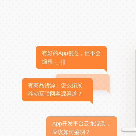
有好的App创意，但不会
编程 -_-|||
有商品货源，怎么拓展
移动互联网客源渠道？
App开发平台云龙混杂，
应该如何鉴别？