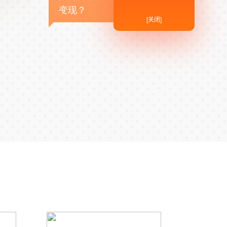
变现？
[关闭]