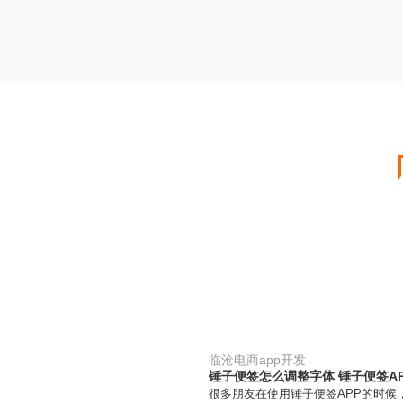
临沧电商app开发
锤子便签怎么调整字体 锤子便签A
很多朋友在使用锤子便签APP的时候