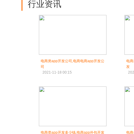
行业资讯
电商类app开发公司,电商电商app开发公
电商
司
发
2021-11-18 00:15
202
电商类app开发多少钱,电商app外包开发
电商