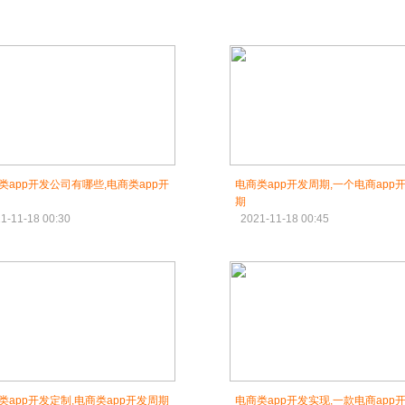
类app开发公司有哪些,电商类app开
电商类app开发周期,一个电商app
期
1-11-18 00:30
2021-11-18 00:45
类app开发定制,电商类app开发周期
电商类app开发实现,一款电商app