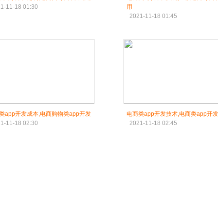
1-11-18 01:30
用
2021-11-18 01:45
类app开发成本,电商购物类app开发
电商类app开发技术,电商类app开
1-11-18 02:30
2021-11-18 02:45