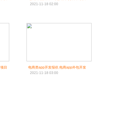
2021-11-18 02:00
发项目
电商类app开发报价,电商app外包开发
2021-11-18 03:00