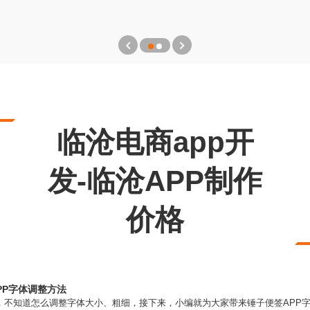
临沧电商app开
发-临沧APP制作
价格
PP字体调整方法
，不知道怎么调整字体大小、粗细，接下来，小编就为大家带来锤子便签APP