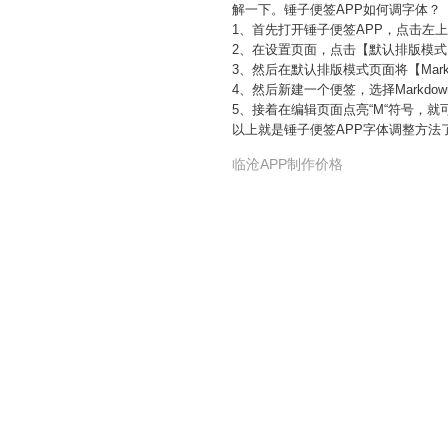
解一下。锤子便签APP如何调字体？
1、首先打开锤子便签APP，点击左
2、在设置页面，点击【默认排版模
3、然后在默认排版模式页面将【Mar
4、然后新建一个便签，选择Markdo
5、接着在编辑页面点亮“M“符号，就
以上就是锤子便签APP字体调整方法了
临沧APP制作价格