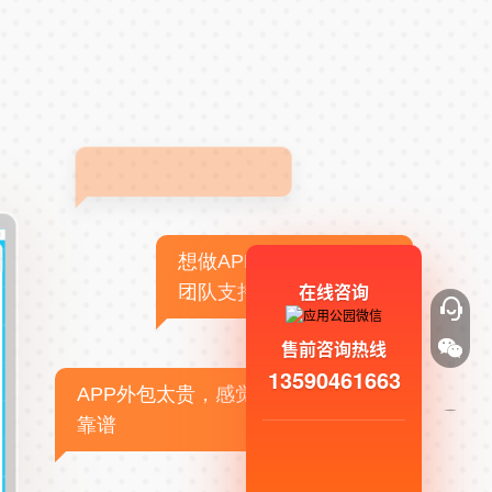
想做APP，但没有技术
在线咨询
团队支持
售前咨询热线
13590461663
APP外包太贵，感觉不
靠谱