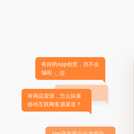
有好的App创意，但不会
编程 -_-|||
有商品货源，怎么拓展
移动互联网客源渠道？
App开发平台云龙混杂，