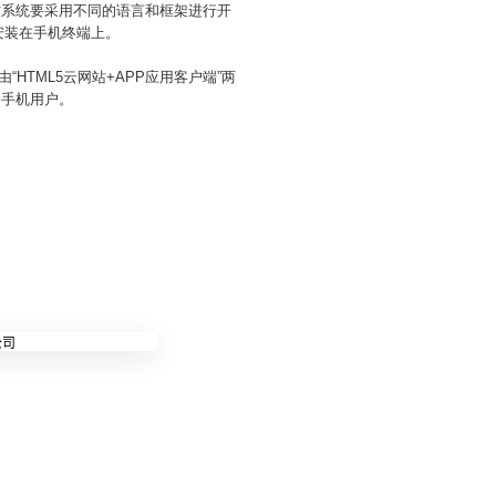
机操作系统要采用不同的语言和框架进行开
安装在手机终端上。
“HTML5云网站+APP应用客户端”两
给手机用户。