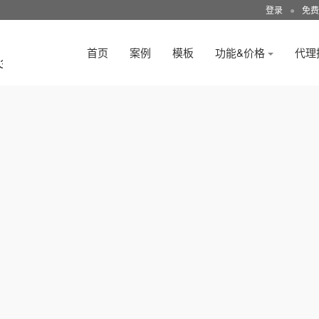
登录
●
免费
首页
案例
模板
功能&价格
代理
3