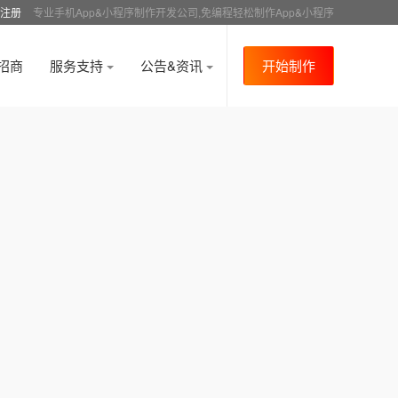
注册
专业手机App&小程序制作开发公司,免编程轻松制作App&小程序
招商
服务支持
公告&资讯
开始制作