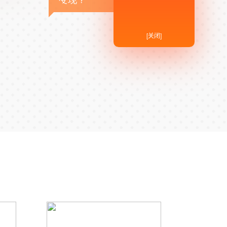
变现？
[关闭]