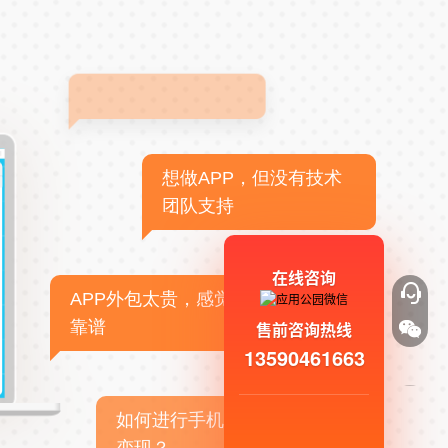
想做APP，但没有技术
团队支持
在线咨询
APP外包太贵，感觉不
靠谱
售前咨询热线
13590461663
如何进行手机APP商业