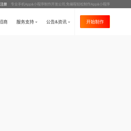
注册
专业手机App&小程序制作开发公司,免编程轻松制作App&小程序
招商
服务支持
公告&资讯
开始制作