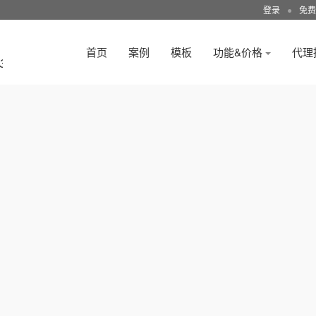
登录
●
免费
首页
案例
模板
功能&价格
代理
3