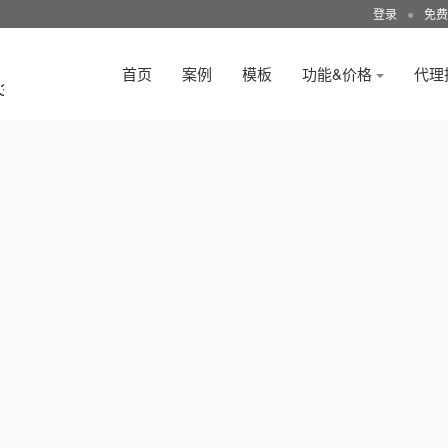
登录
●
免费
首页
案例
模板
功能&价格
代理
3