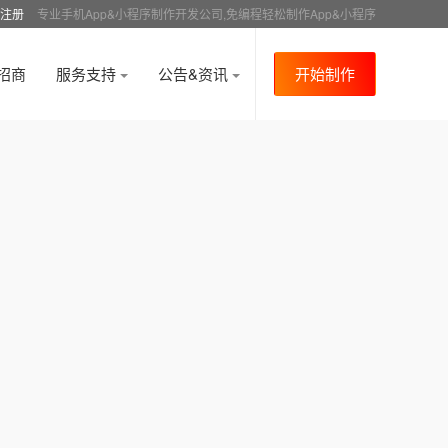
注册
专业手机App&小程序制作开发公司,免编程轻松制作App&小程序
招商
服务支持
公告&资讯
开始制作