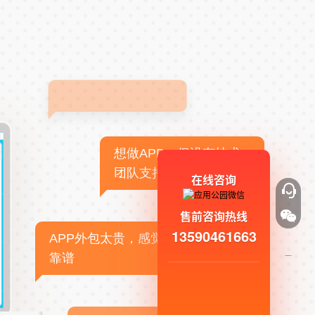
想做APP，但没有技术
团队支持
在线咨询
售前咨询热线
13590461663
APP外包太贵，感觉不
靠谱