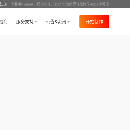
注册
专业手机App&小程序制作开发公司,免编程轻松制作App&小程序
招商
服务支持
公告&资讯
开始制作