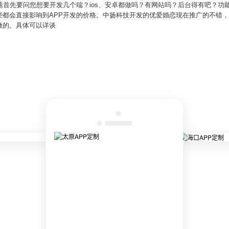
题首先要问您想要开发几个端？ios、安卓都做吗？有网站吗？后台得有吧？功
些都会直接影响到APP开发的价格。中扬科技开发的优爱婚恋现在推广的不错
做的。具体可以详谈