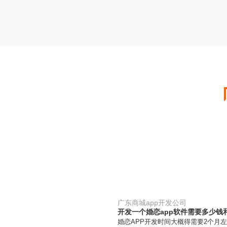
广东商城app开发公司
开发一个婚恋app软件需要多少钱
婚恋APP开发时间大概得需要2个月