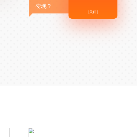
变现？
[关闭]