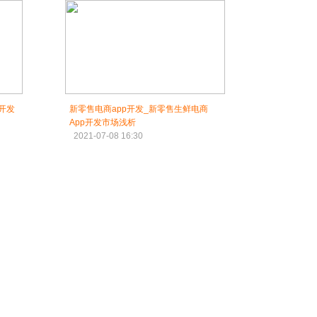
p开发
新零售电商app开发_新零售生鲜电商
App开发市场浅析
2021-07-08 16:30