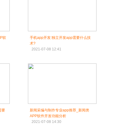
P软
手机app开发:独立开发app需要什么技
术?
2021-07-08 12:41
需要
新闻采编与制作专业app推荐_新闻类
APP软件开发功能分析
2021-07-08 14:30