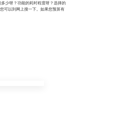
能多少呀？功能的耗时程度呀？选择的
，您可以到网上搜一下。如果您预算有