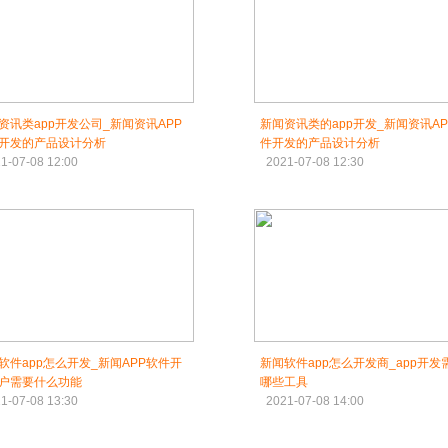
资讯类app开发公司_新闻资讯APP
新闻资讯类的app开发_新闻资讯AP
开发的产品设计分析
件开发的产品设计分析
1-07-08 12:00
2021-07-08 12:30
软件app怎么开发_新闻APP软件开
新闻软件app怎么开发商_app开发
户需要什么功能
哪些工具
1-07-08 13:30
2021-07-08 14:00