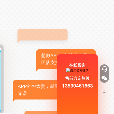
想做APP，但没有技术
团队支持
在线咨询
售前咨询热线
13590461663
APP外包太贵，感觉不
靠谱