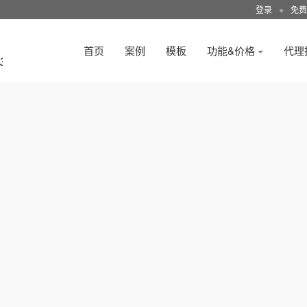
登录
●
免费
首页
案例
模板
功能&价格
代理
3