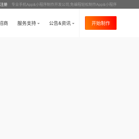
注册
专业手机App&小程序制作开发公司,免编程轻松制作App&小程序
招商
服务支持
公告&资讯
开始制作