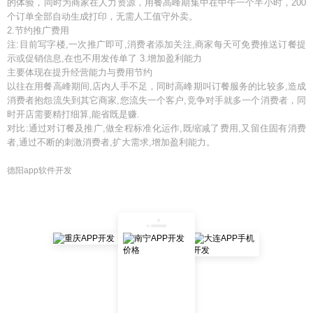
的体验，同时为商家在人力资源，用餐高峰期集中在中午一个半小时，200
个订单全部自动生成打印，无需人工值守外卖。
2.节约推广费用
注:目前写字楼,一次推广即可,消费者添加关注,商家每天可免费推送订餐提
示或促销信息,在也不用发传单了 3.增加盈利能力
主要体现在提升经营能力与费用节约
以往在用餐高峰期间,店内人手不足，同时高峰期叫订餐服务的比较多,造成
消费者抱怨流失到其它商家,您流失一个客户,竞争对手就多一个消费者，同
时开店需要精打细算,能省既是赚.
对比:通过对订餐及推广,做全程标准化运作,既缩减了费用,又留住固有消费
者,通过不断的刺激消费者,扩大需求,增加盈利能力。
德阳app软件开发