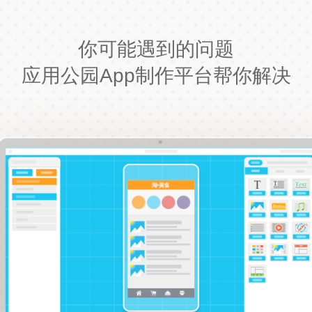
你可能遇到的问题
应用公园App制作平台帮你解决