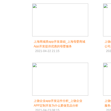
上海商城类app开发基础_上海母婴商城
上饶
App开发提供优惠的母婴服务
公司
2021-04-22 21:15
202
上饶企业app开发运作分析_上饶企业
上饶
APP定制开发为什么要做竞品分析
服务
2021-04-23 08:15
202