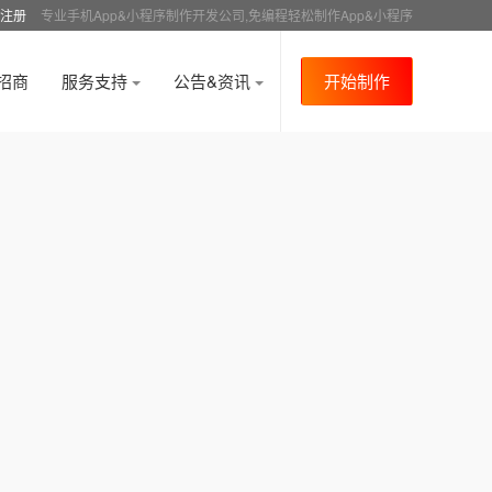
注册
专业手机App&小程序制作开发公司,免编程轻松制作App&小程序
招商
服务支持
公告&资讯
开始制作