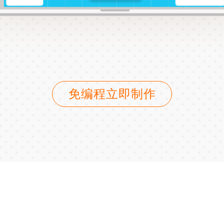
免编程立即制作