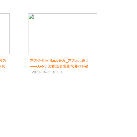
方为
东方企业应用app开发_东方app设计
运营
――APP开发能给企业带来哪些好处
2021-04-23 10:00