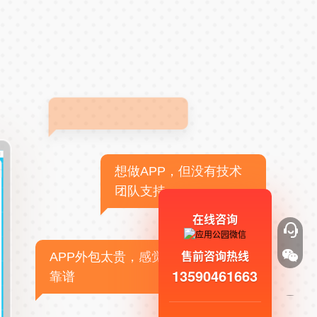
想做APP，但没有技术
团队支持
在线咨询
售前咨询热线
APP外包太贵，感觉不
13590461663
靠谱