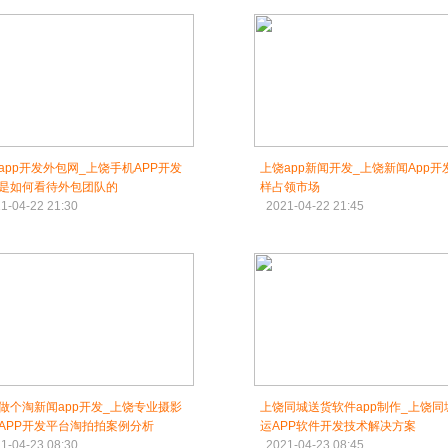
app开发外包网_上饶手机APP开发
上饶app新闻开发_上饶新闻App开
是如何看待外包团队的
样占领市场
1-04-22 21:30
2021-04-22 21:45
做个淘新闻app开发_上饶专业摄影
上饶同城送货软件app制作_上饶同
APP开发平台淘拍拍案例分析
运APP软件开发技术解决方案
1-04-23 08:30
2021-04-23 08:45