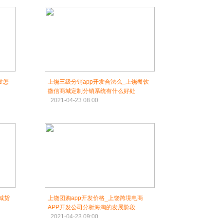
发怎
上饶三级分销app开发合法么_上饶餐饮
微信商城定制分销系统有什么好处
2021-04-23 08:00
城货
上饶团购app开发价格_上饶跨境电商
APP开发公司分析海淘的发展阶段
2021-04-23 09:00