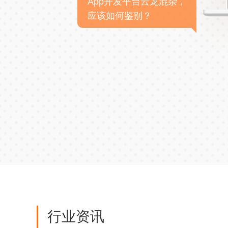
App开发平台云龙混杂，
应该如何鉴别？
行业资讯