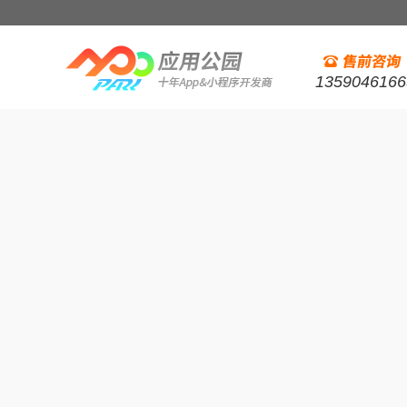
1359046166