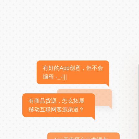
有好的App创意，但不会
编程 -_-|||
有商品货源，怎么拓展
移动互联网客源渠道？