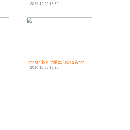
2020-12-05 18:30
app增长趋势_大学生开发的交友app
2020-12-05 19:30