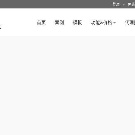
登录
●
免费
首页
案例
模板
功能&价格
代理
3