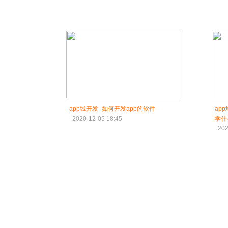
app城开发_如何开发app的软件
ap
2020-12-05 18:45
学什
202