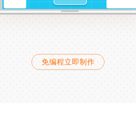
免编程立即制作