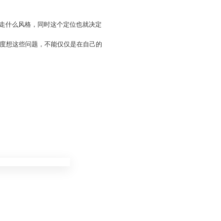
要走什么风格，同时这个定位也就决定
角度想这些问题，不能仅仅是在自己的