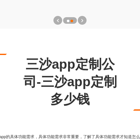
三沙app定制公
司-三沙app定制
多少钱
电商app的具体功能需求，具体功能需求非常重要，了解了具体功能需求才知道怎