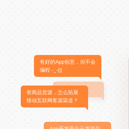
有好的App创意，但不会
编程 -_-|||
有商品货源，怎么拓展
移动互联网客源渠道？
App开发平台云龙混杂，