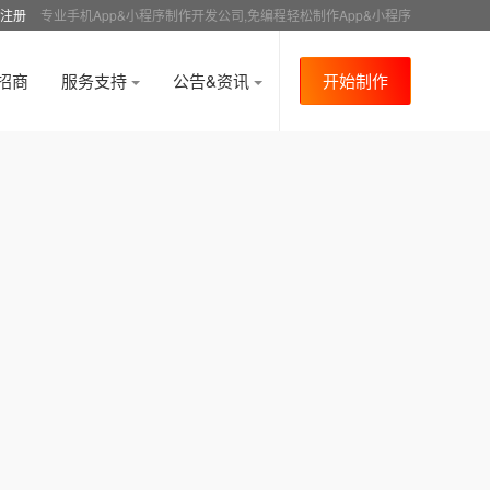
注册
专业手机App&小程序制作开发公司,免编程轻松制作App&小程序
招商
服务支持
公告&资讯
开始制作