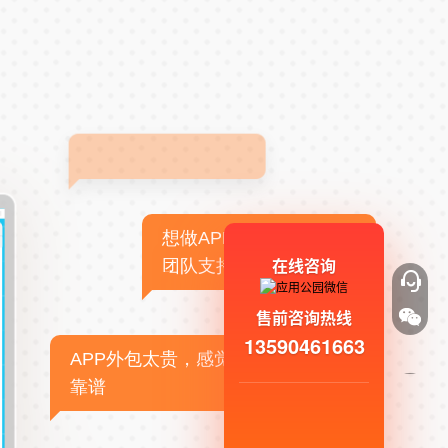
想做APP，但没有技术
在线咨询
团队支持
售前咨询热线
13590461663
APP外包太贵，感觉不
靠谱