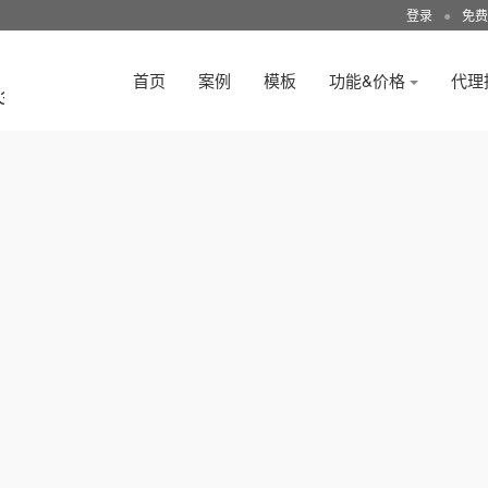
登录
●
免费
首页
案例
模板
功能&价格
代理
3