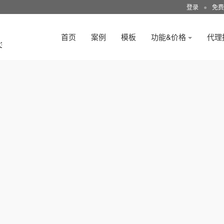
登录
●
免费
首页
案例
模板
功能&价格
代理
3