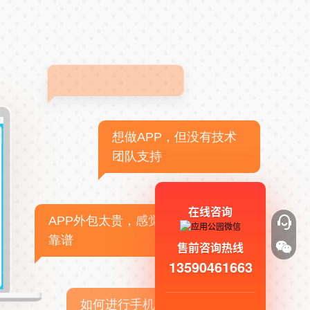
想做APP，但没有技术
团队支持
在线咨询
APP外包太贵，感觉不
靠谱
售前咨询热线
13590461663
如何进行手机APP商业