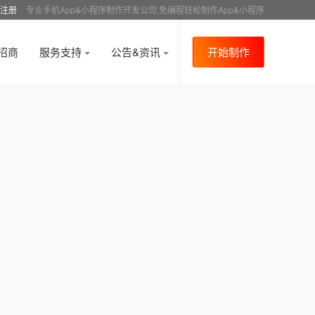
注册
专业手机App&小程序制作开发公司,免编程轻松制作App&小程序
招商
服务支持
公告&资讯
开始制作