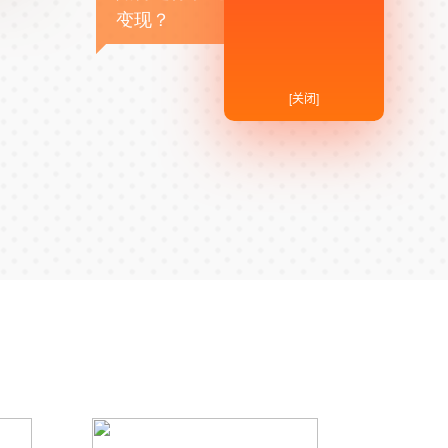
变现？
[关闭]