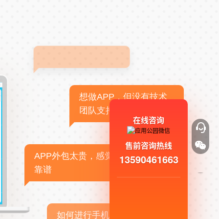
想做APP，但没有技术
团队支持
在线咨询
售前咨询热线
APP外包太贵，感觉不
13590461663
靠谱
如何进行手机APP商业