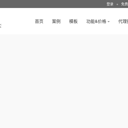
登录
●
免费
首页
案例
模板
功能&价格
代理
3