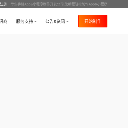
注册
专业手机App&小程序制作开发公司,免编程轻松制作App&小程序
招商
服务支持
公告&资讯
开始制作