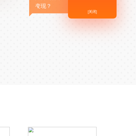
变现？
[关闭]