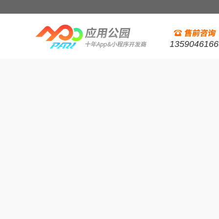
1359046166