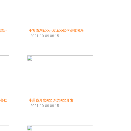
系统开
小客微淘app开发,app如何高效吸粉
2021-10-09 08:15
账务处
小男孩开发app,东莞app开发
2021-10-09 09:15