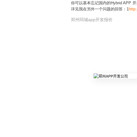
你可以基本忘记国内的Hybrid APP
详见我在另外一个问题的回答：1
http
郑州同城app开发报价