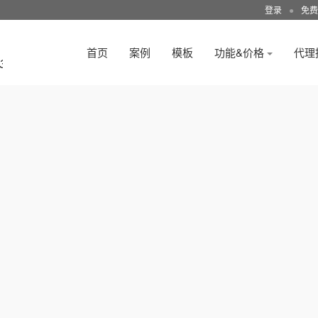
登录
●
免费
首页
案例
模板
功能&价格
代理
3