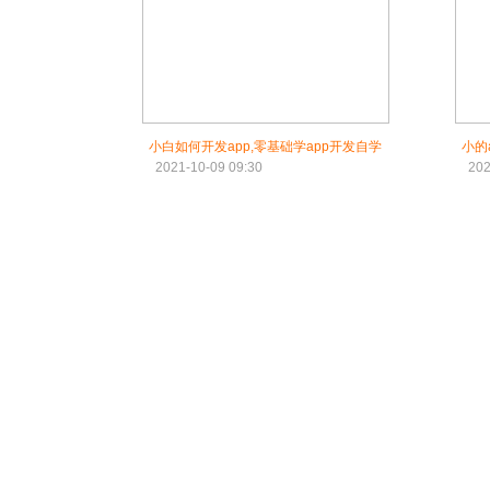
小白如何开发app,零基础学app开发自学
小的
2021-10-09 09:30
202