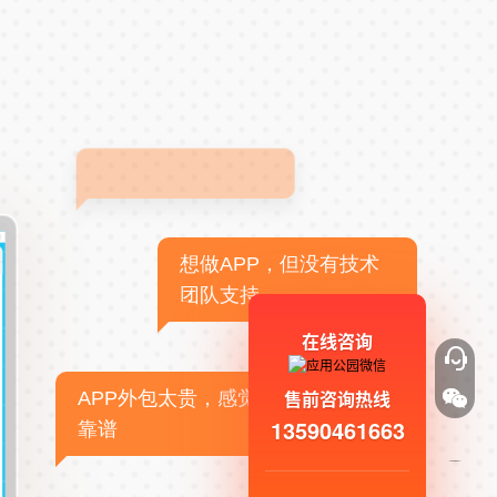
想做APP，但没有技术
团队支持
在线咨询
售前咨询热线
APP外包太贵，感觉不
13590461663
靠谱