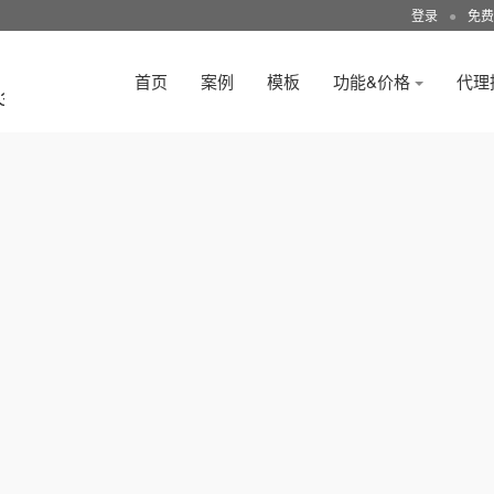
登录
●
免费
首页
案例
模板
功能&价格
代理
3