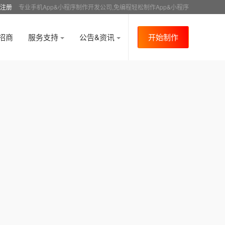
注册
专业手机App&小程序制作开发公司,免编程轻松制作App&小程序
招商
服务支持
公告&资讯
开始制作