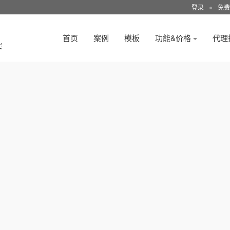
登录
●
免费
首页
案例
模板
功能&价格
代理
3