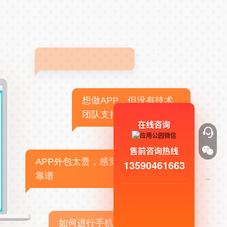
想做APP，但没有技术
团队支持
在线咨询
售前咨询热线
APP外包太贵，感觉不
13590461663
靠谱
如何进行手机APP商业