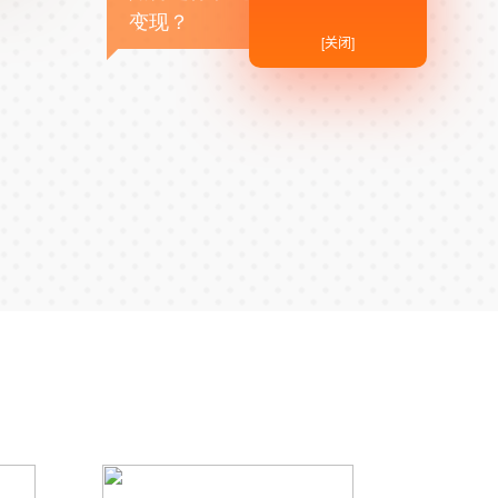
变现？
[关闭]