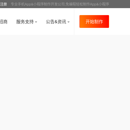
注册
专业手机App&小程序制作开发公司,免编程轻松制作App&小程序
招商
服务支持
公告&资讯
开始制作