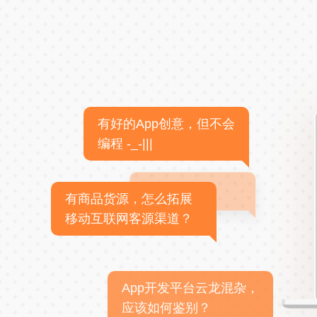
有好的App创意，但不会
编程 -_-|||
有商品货源，怎么拓展
移动互联网客源渠道？
App开发平台云龙混杂，
应该如何鉴别？