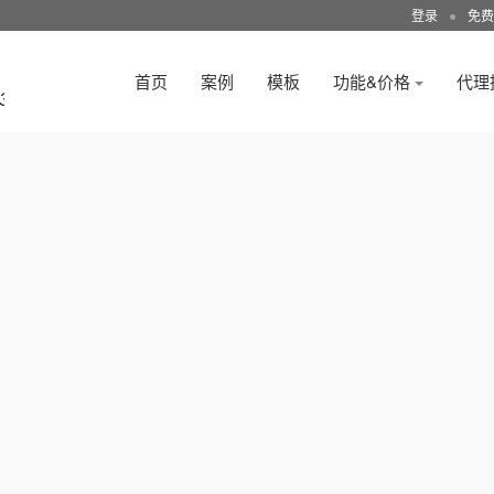
登录
●
免费
首页
案例
模板
功能&价格
代理
3