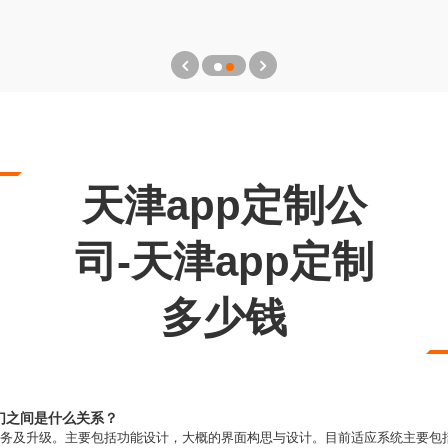
天津app定制公
司-天津app定制
多少钱
们之间是什么关系？
务及升级。主要包括功能设计，大概的界面构思与设计。目前适应系统主要包括IOS系