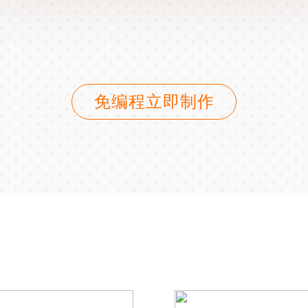
免编程立即制作