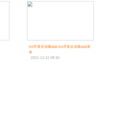
ios开发企业级app,ios开发企业级app发
布
2021-12-22 08:30