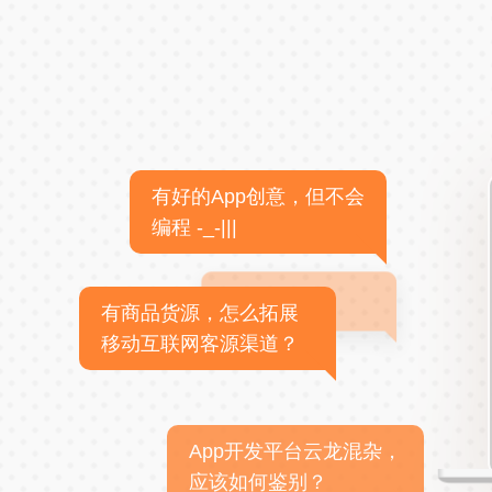
有好的App创意，但不会
编程 -_-|||
有商品货源，怎么拓展
移动互联网客源渠道？
App开发平台云龙混杂，
应该如何鉴别？