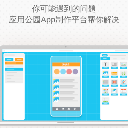
你可能遇到的问题
应用公园App制作平台帮你解决