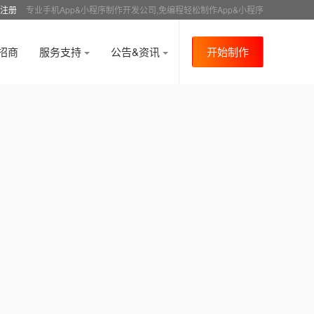
注册
专业手机App&小程序制作开发公司,免编程轻松制作App&小程序
招商
服务支持
公告&资讯
开始制作