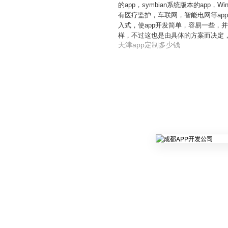
的app，symbian系统版本的app，
有医疗监护，车联网，智能电网等ap
入式，使app开发简单，容易一些
样，不过这也是由具体的方案而决定
天津app定制多少钱