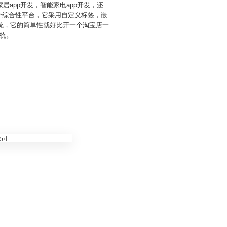
能家居app开发，智能家电app开发，还
一个综合性平台，它采用自定义标签，嵌
统，它的简单性就好比开一个淘宝店一
统。