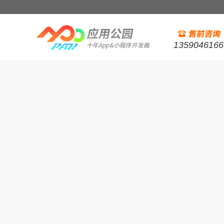
1359046166