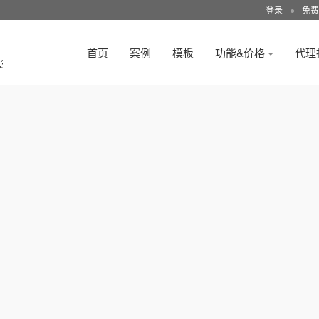
登录
●
免费
首页
案例
模板
功能&价格
代理
3