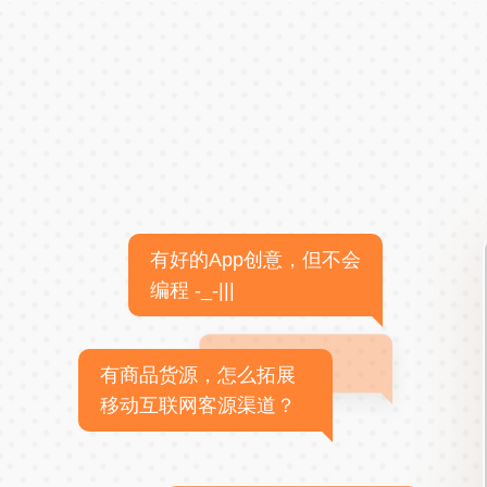
有好的App创意，但不会
编程 -_-|||
有商品货源，怎么拓展
移动互联网客源渠道？