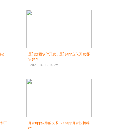
发者
厦门拼团软件开发，厦门app定制开发哪
家好？
2021-10-12 10:25
定制开
开发app依靠的技术,企业app开发快忻科
技