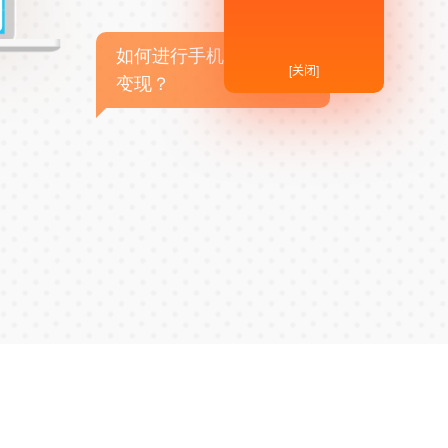
如何进行手机APP商业
[关闭]
变现？