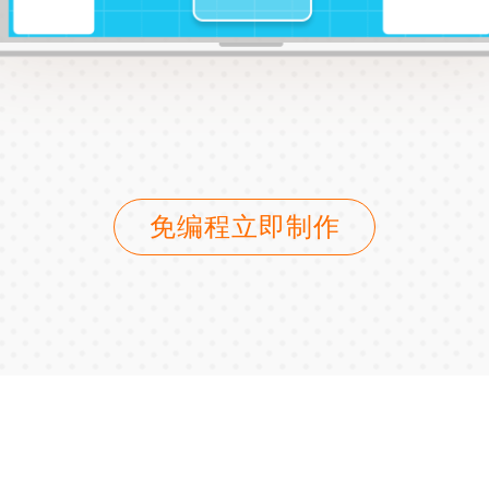
免编程立即制作