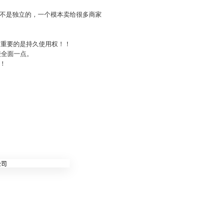
不是独立的，一个模本卖给很多商家
，重要的是持久使用权！！
较全面一点。
！