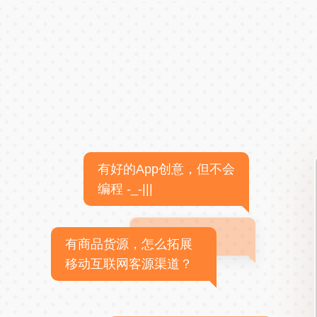
有好的App创意，但不会
编程 -_-|||
有商品货源，怎么拓展
移动互联网客源渠道？