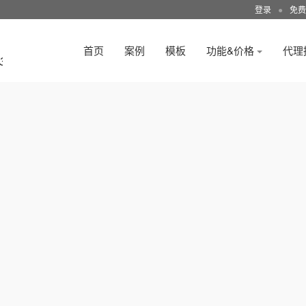
登录
●
免费
首页
案例
模板
功能&价格
代理
3