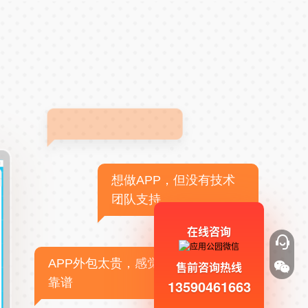
想做APP，但没有技术
团队支持
在线咨询
APP外包太贵，感觉不
售前咨询热线
靠谱
13590461663