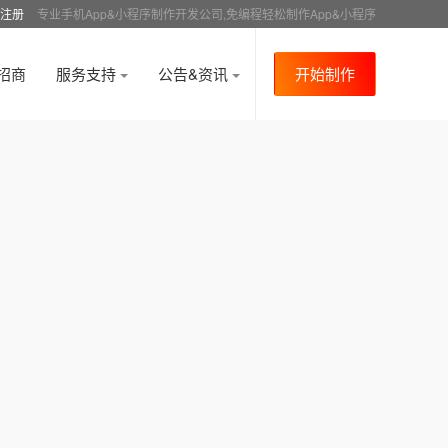
注册
专业手机App&小程序制作开发公司,免编程轻松制作App&小程序
招商
服务支持
公告&资讯
开始制作