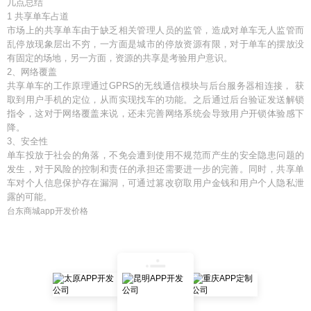
几点总结
1 共享单车占道
市场上的共享单车由于缺乏相关管理人员的监管，造成对单车无人监管而
乱停放现象层出不穷，一方面是城市的停放资源有限，对于单车的摆放没
有固定的场地，另一方面，资源的共享是考验用户意识。
2、网络覆盖
共享单车的工作原理通过GPRS的无线通信模块与后台服务器相连接， 获
取到用户手机的定位，从而实现找车的功能。之后通过后台验证发送解锁
指令，这对于网络覆盖来说，还未完善网络系统会导致用户开锁体验感下
降。
3、安全性
单车投放于社会的角落，不免会遭到使用不规范而产生的安全隐患问题的
发生，对于风险的控制和责任的承担还需要进一步的完善。同时，共享单
车对个人信息保护存在漏洞，可通过篡改窃取用户金钱和用户个人隐私泄
露的可能。
台东商城app开发价格