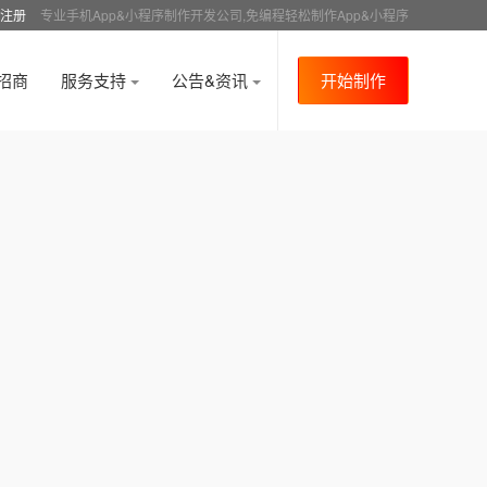
注册
专业手机App&小程序制作开发公司,免编程轻松制作App&小程序
招商
服务支持
公告&资讯
开始制作