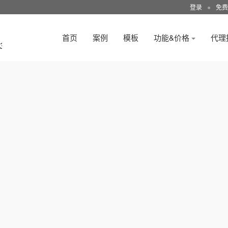
登录
●
免费
首页
案例
模板
功能&价格
代理
3