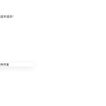
。
越来越多!