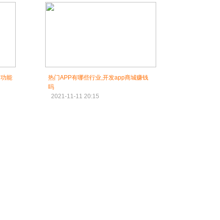
发功能
热门APP有哪些行业,开发app商城赚钱
吗
2021-11-11 20:15