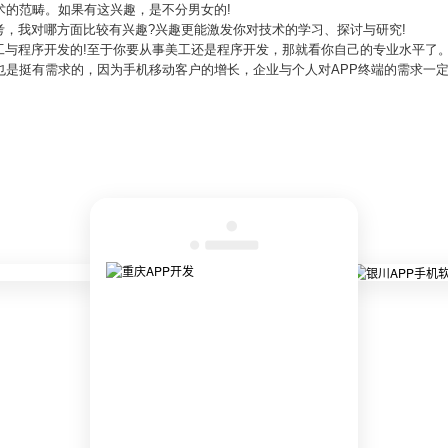
术的范畴。如果有这兴趣，是不分男女的!
，我对哪方面比较有兴趣?兴趣更能激发你对技术的学习、探讨与研究!
工与程序开发的!至于你要从事美工还是程序开发，那就看你自己的专业水平了
也是挺有需求的，因为手机移动客户的增长，企业与个人对APP终端的需求一定