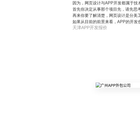
因为，网页设计与APP开发都属于技
首先你决定从事那个项目先，请先思考
再来你要了解清楚，网页设计是分美
如果从目前的前景来看，APP的开发
天津APP开发报价