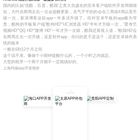
国内的比如“优酷，百度，酷我‘之类久负盛名的安卓客户端软件开发周期很
短，大约在两周左右一次会提醒更新，名气平平的的会在三周或4周以里升
级一次，新浪博客这款app一年多没升级了。但对安卓平板的app极为苛
责，酷狗的平板客户端”酷狗HD“”UC浏览器 HD“半年才升级一次，”爱奇艺
视频HD“”QQ HD“”微博 HD"一年才升一次级，酷我还算很人道，“酷我HD'会
在两周左右一次升级，这是软件app，你问的是不是这个，还是安卓操作系
统的版本
一般在6到12个月之间
这个说不准。像做个小闹钟提醒什么的，一个小时之内搞定。
大型的程序一个两个月都不一定能搞好的。
上海同城app开发报价